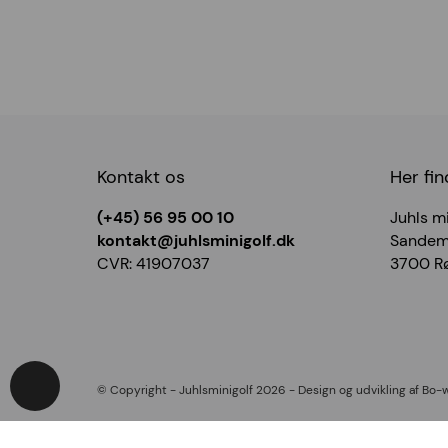
Kontakt os
Her fin
(+45) 56 95 00 10
Juhls mi
kontakt@juhlsminigolf.dk
Sandema
CVR: 41907037
3700 R
© Copyright - Juhlsminigolf 2026 - Design og udvikling af Bo