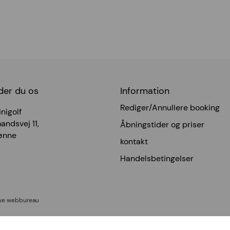
der du os
Information
Rediger/Annullere booking
nigolf
ndsvej 11,
Åbningstider og priser
ønne
kontakt
Handelsbetingelser
-we webbureau