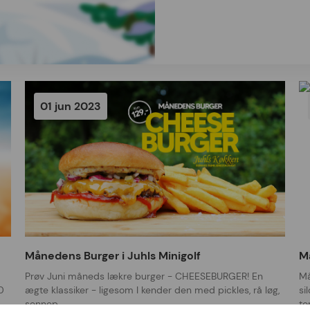
01 jun 2023
Månedens Burger i Juhls Minigolf
M
Prøv Juni måneds lækre burger - CHEESEBURGER! En
Må
0
ægte klassiker - ligesom I kender den med pickles, rå løg,
si
sennep…
to