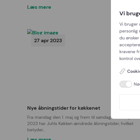
Læs mere
Vi brug
Vi bruger 
personlig 
du ønsker 
27 apr 2023
acceptere
kravene f
kontrol ov
Cookie
Nø
Nye åbningstider for køkkenet
Fra mandag den 1. maj og frem til søndag den 25. juni
2023 har Juhls Køkken ændrede åbningstider, hvilket
betyder…
Læs mere