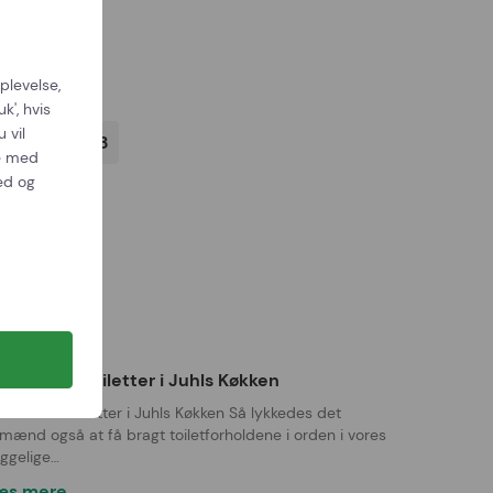
æs mere
plevelse,
k', hvis
 vil
05 apr 2023
se med
ed og
dvielse af toiletter i Juhls Køkken
dvielse af toiletter i Juhls Køkken Så lykkedes det
mænd også at få bragt toiletforholdene i orden i vores
ggelige…
æs mere