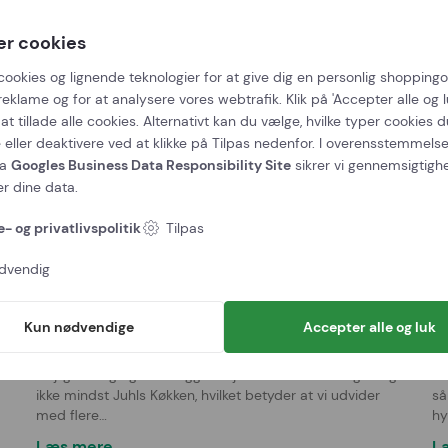
Læs mere
L
er cookies
cookies og lignende teknologier for at give dig en personlig shoppingo
reklame og for at analysere vores webtrafik. Klik på 'Accepter alle og lu
at tillade alle cookies. Alternativt kan du vælge, hvilke typer cookies du
20 apr 2023
 eller deaktivere ved at klikke på Tilpas nedenfor. I overensstemmel
ra
Googles Business Data Responsibility Site
sikrer vi gennemsigtigh
er dine data.
- og privatlivspolitik
Tilpas
dvendig
Kun nødvendige
Accepter alle og luk
Flere spisepladser
In
Dejligt mange gæster ligger vejen forbi Juhls Minigolf og
In
ikke mindst Juhls Køkken, hvilket betyder at vi udvider
så
med flere…
hy
Læs mere
L